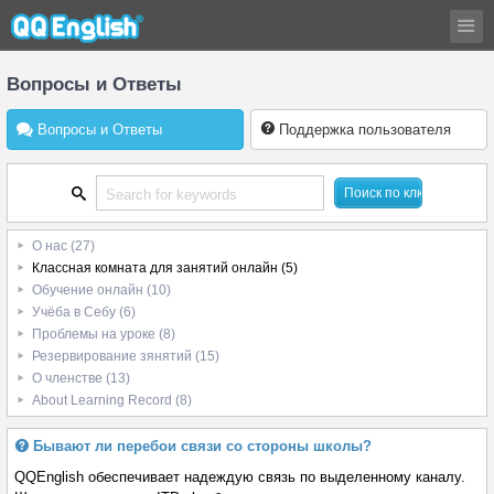
Вопросы и Ответы
Вопросы и Ответы
Поддержка пользователя
О нас
(27)
Классная комната для занятий онлайн
(5)
Обучение онлайн
(10)
Учёба в Себу
(6)
Проблемы на уроке
(8)
Резервирование зянятий
(15)
О членстве
(13)
About Learning Record
(8)
Бывают ли перебои связи со стороны школы?
QQEnglish обеспечивает надеждую связь по выделенному каналу.