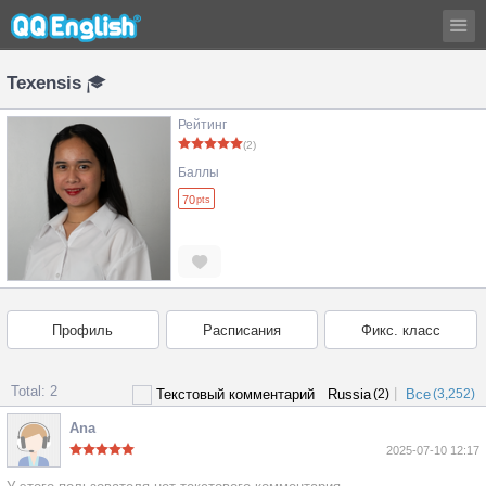
Texensis
Рейтинг
(2)
Баллы
70
pts
Профиль
Расписания
Фикс. класс
Total: 2
|
Текстовый комментарий
Russia
(2)
Все
(3,252)
Ana
2025-07-10 12:17