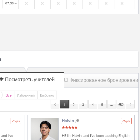
07:30〜
я
Посмотреть учителей
Фиксированное бронировани
Все
Избранный
Выбрано
…
1
2
3
4
5
652
Halvin
25
25
pts
pts
 and I've
Hi! I'm Halvin, and I've been teaching English