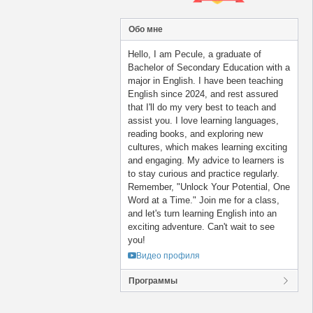
Обо мне
Hello, I am Pecule, a graduate of
Bachelor of Secondary Education with a
major in English. I have been teaching
English since 2024, and rest assured
that I'll do my very best to teach and
assist you. I love learning languages,
reading books, and exploring new
cultures, which makes learning exciting
and engaging. My advice to learners is
to stay curious and practice regularly.
Remember, "Unlock Your Potential, One
Word at a Time." Join me for a class,
and let's turn learning English into an
exciting adventure. Can't wait to see
you!
Видео профиля
Программы