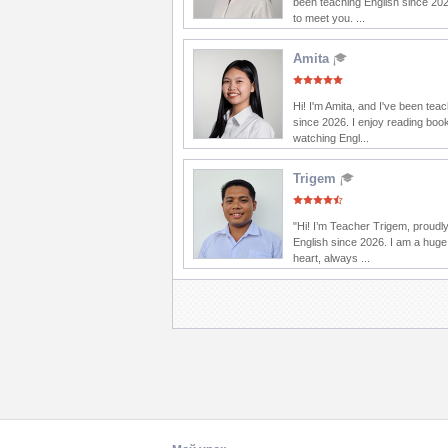
been teaching English since 20
to meet you. ...
Amita
Hi! I'm Amita, and I've been tea
since 2026. I enjoy reading boo
watching Engl...
Trigem
"Hi! I’m Teacher Trigem, proudl
English since 2026. I am a huge
heart, always ...