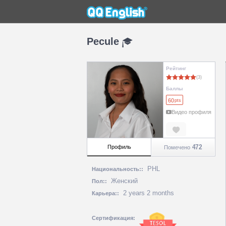
Pecule
Рейтинг
Баллы
60
pts
Видео профиля
472
Профиль
Помечено
PHL
Национальность::
Женский
Пол::
2 years 2 months
Карьера::
Сертификация: