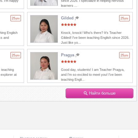
26. I'm happy
since 2026. I specialize in helping nervous
learners ...
Gilded
25
25
pts
pts
ching English
Knock, knock! Who's there? It's Teacher
ks and
Gilded! I've been teaching English since 2026.
Just like yo...
Pragya
25
25
pts
pts
y teaching
Good day, students! I am Teacher Pragya,
 explorer at
and I’m so excited to meet you! I’ve been
teaching Engli...
Найти больше