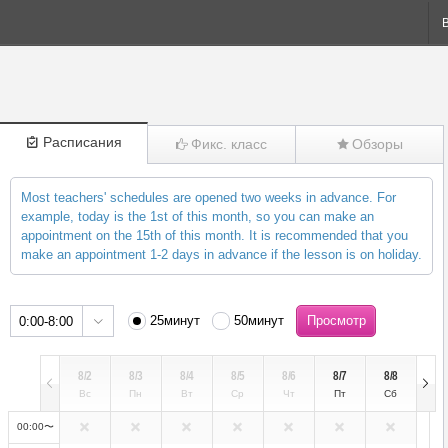
Расписания
Фикс. класс
Обзоры
Most teachers' schedules are opened two weeks in advance. For
(3)
example, today is the 1st of this month, so you can make an
appointment on the 15th of this month. It is recommended that you
make an appointment 1-2 days in advance if the lesson is on holiday.
25минут
50минут
0:00-8:00
8/2
8/3
8/4
8/5
8/6
8/7
8/8
Вс
Пн
Вт
Ср
Чт
Пт
Сб
00:00〜