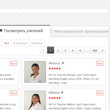
Посмотреть учителей
Фиксированное бронировани
Все
Избранный
Выбрано
…
1
2
3
4
5
655
Akinius
5
5
pts
pts
have been
Hi! I’m Teacher Akinius, and I have been
ve traveling,
teaching English since 2026. When I’m not
teaching, I enjo...
Althine
5
5
pts
pts
welcome to my
Hi! I’m Teacher Althine, and I have been
lish since
teaching English since 2026. I enjoy reading