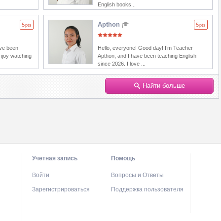
English books...
Apthon
5
5
pts
pts
ave been
Hello, everyone! Good day! I’m Teacher
enjoy watching
Apthon, and I have been teaching English
since 2026. I love ...
Найти больше
Учетная запись
Помощь
Войти
Вопросы и Ответы
Зарегистрироваться
Поддержка пользователя