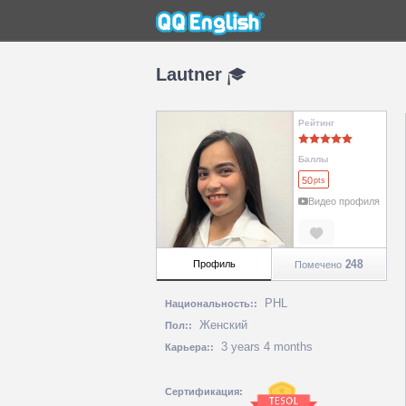
Lautner
Рейтинг
Баллы
50
pts
Видео профиля
248
Профиль
Помечено
PHL
Национальность::
Женский
Пол::
3 years 4 months
Карьера::
Сертификация: