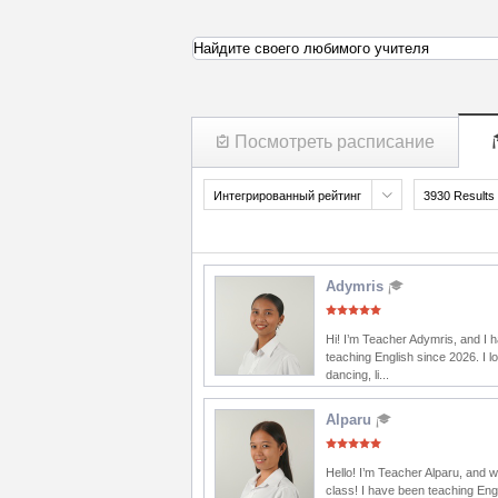
Найдите своего любимого учителя
Посмотреть расписание
Интегрированный рейтинг
3930 Results
Adymris
Hi! I’m Teacher Adymris, and I 
teaching English since 2026. I lo
dancing, li...
Alparu
Hello! I’m Teacher Alparu, and 
class! I have been teaching Eng