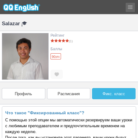
Salazar
Рейтинг
(1)
Баллы
90
pts
Профиль
Расписания
Фикс. класс
Что такое "Фиксированный класс"?
С помощью этой опции мы автоматически резервируем ваши уроки
с любимым преподавателем и предпочтительным временем на
каждую неделю.
После того, как вы установите этот параметр, ваши уроки будут