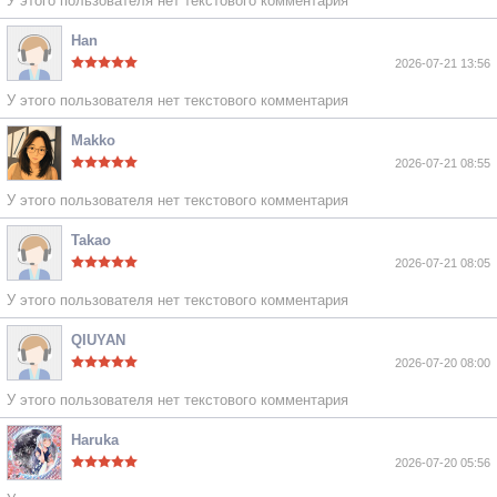
У этого пользователя нет текстового комментария
Han
2026-07-21 13:56
У этого пользователя нет текстового комментария
Makko
2026-07-21 08:55
У этого пользователя нет текстового комментария
Takao
2026-07-21 08:05
У этого пользователя нет текстового комментария
QIUYAN
2026-07-20 08:00
У этого пользователя нет текстового комментария
Haruka
2026-07-20 05:56