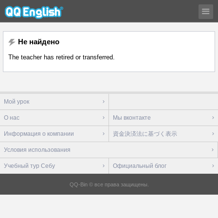
Не найдено
The teacher has retired or transferred.
Мой урок
О нас
Мы вконтакте
Информация о компании
資金決済法に基づく表示
Условия использования
Учебный тур Себу
Официальный блог
QQ-Bin © все права защищены.