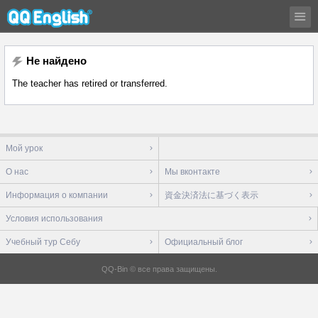
Не найдено
The teacher has retired or transferred.
Мой урок
О нас
Мы вконтакте
Информация о компании
資金決済法に基づく表示
Условия использования
Учебный тур Себу
Официальный блог
QQ-Bin © все права защищены.