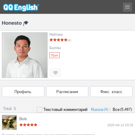
Honesto
Рейтинг
(4)
Баллы
70
pts
Профиль
Расписания
Фикс. класс
Total: 5
|
Текстовый комментарий
Russia
(4)
Все
(5,487)
Bob
2025-04-12 03:25