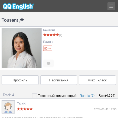
Tousant
Рейтинг
(2)
Баллы
80
pts
Профиль
Расписания
Фикс. класс
Total: 4
|
Текстовый комментарий
Russia
(2)
Все
(4,694)
Taichi
2024-01-11 17:56