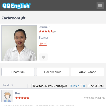
Zackroom
Рейтинг
(34)
Баллы
60
pts
Профиль
Расписания
Фикс. класс
Total: 3
|
Текстовый комментарий
Russia
(34)
Все
(3,825)
Kei
2023-10-23 04:56